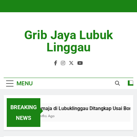
Skip
to
content
Grib Jaya Lubuk
Linggau
MENU
BREAKING
3 Remaja di Lubuklinggau Ditangkap Usai Bong
3 Months Ago
NEWS