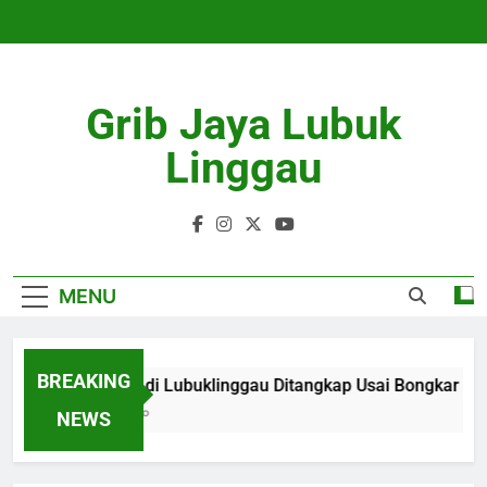
Skip
to
content
Grib Jaya Lubuk
Linggau
MENU
BREAKING
3 Remaja di Lubuklinggau Ditangkap Usai Bongkar Ru
3 Months Ago
NEWS