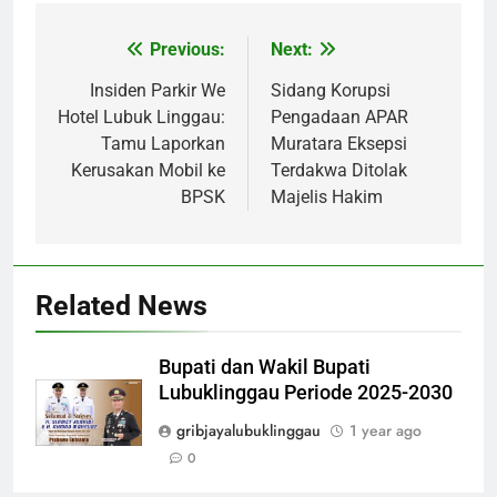
Previous:
Next:
Post
navigation
Insiden Parkir We
Sidang Korupsi
Hotel Lubuk Linggau:
Pengadaan APAR
Tamu Laporkan
Muratara Eksepsi
Kerusakan Mobil ke
Terdakwa Ditolak
BPSK
Majelis Hakim
Related News
Bupati dan Wakil Bupati
Lubuklinggau Periode 2025-2030
gribjayalubuklinggau
1 year ago
0