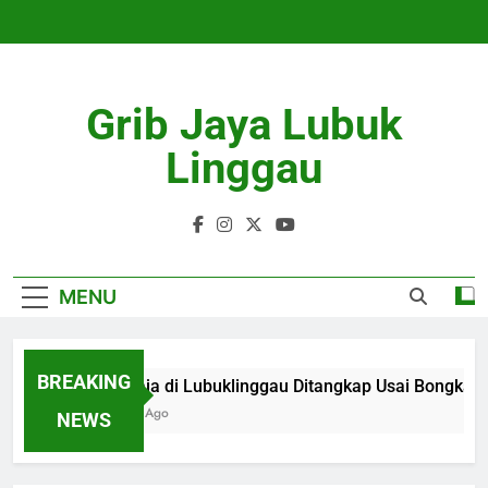
Skip
to
content
Grib Jaya Lubuk
Linggau
MENU
BREAKING
3 Remaja di Lubuklinggau Ditangkap Usai Bongkar 
3 Months Ago
NEWS