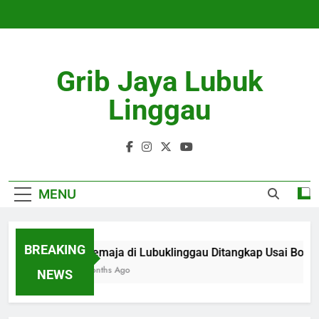
Skip
to
content
Grib Jaya Lubuk
Linggau
MENU
BREAKING
3 Remaja di Lubuklinggau Ditangkap Usai Bong
3 Months Ago
NEWS